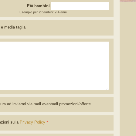
Età bambini
Esempio per 2 bambini: 2-4 anni
 e media taglia
tura ad inviarmi via mail eventuali promozioni/offerte
azioni sulla
Privacy Policy
*