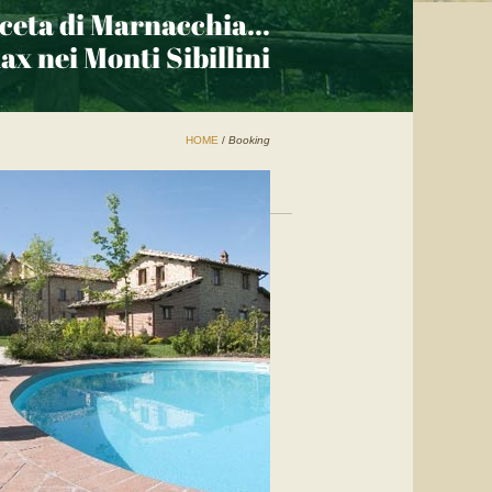
ceta di Marnacchia
...
ax nei Monti Sibillini
HOME
/
Booking